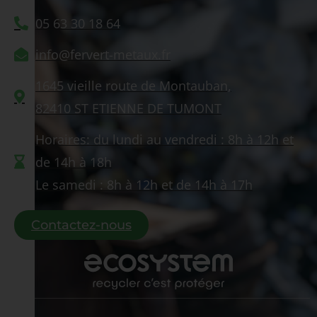
05 63 30 18 64
info@fervert-metaux.fr
1645 vieille route de Montauban,
82410 ST ETIENNE DE TUMONT
Horaires: du lundi au vendredi : 8h à 12h et
de 14h à 18h
Le samedi : 8h à 12h et de 14h à 17h
Contactez-nous