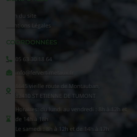
Plan du site
Mentions Légales
COORDONNÉES
05 63 30 18 64
info@fervert-metaux.fr
1645 vieille route de Montauban,
82410 ST ETIENNE DE TUMONT
Horaires: du lundi au vendredi : 8h à 12h et
de 14h à 18h
Le samedi : 8h à 12h et de 14h à 17h